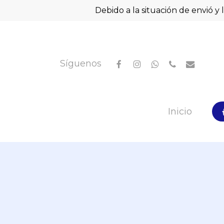
Skip
Debido a la situación de envió y 
to
main
content
facebook
instagram
whatsapp
phone
email
Síguenos
Hit enter to search or ESC to close
Inicio