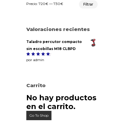
Precio
Precio
Precio:
720€
—
730€
Filtrar
mínimo
máximo
Valoraciones recientes
Taladro percutor compacto
sin escobillas M18 CLBPD
Valorado
por admin
5
con
de
5
Carrito
No hay productos
en el carrito.
Go To Shop