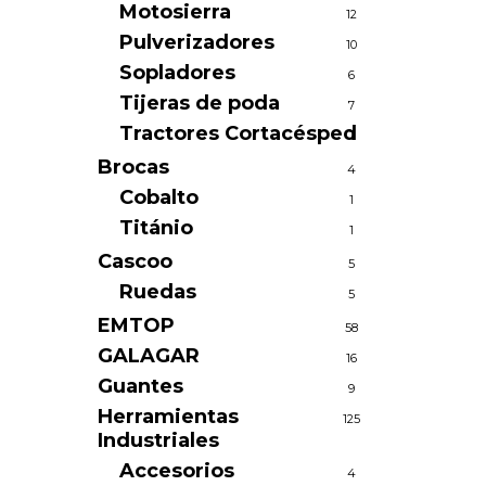
Motosierra
12
Pulverizadores
10
Sopladores
6
Tijeras de poda
7
Tractores Cortacésped
1
Brocas
4
Cobalto
1
Titánio
1
Cascoo
5
Ruedas
5
EMTOP
58
GALAGAR
16
Guantes
9
Herramientas
125
Industriales
Accesorios
4