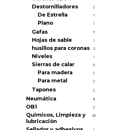
Destornilladores
2
De Estrella
1
Plano
1
Gafas
7
Hojas de sable
1
husillos para coronas
3
Niveles
1
Sierras de calar
5
Para madera
2
Para metal
2
Tapones
2
Neumática
8
OB1
2
Quimicos, Limpieza y
26
lubricación
Sellador y adhesivos