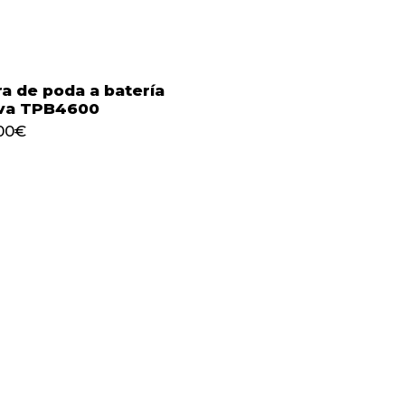
ra de poda a batería
va TPB4600
729,00
€
00
€