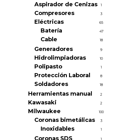
Aspirador de Cenizas
1
Compresores
3
Eléctricas
65
Batería
47
Cable
18
Generadores
9
Hidrolimpiadoras
10
Polipasto
1
Protección Laboral
8
Soldadores
18
Herramientas manual
2
Kawasaki
2
Milwaukee
100
Coronas bimetálicas
3
Inoxidables
1
Coronas SDS
1