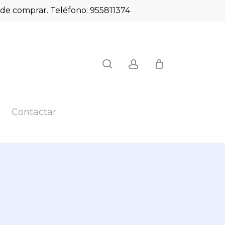
es de comprar. Teléfono: 955811374
Close
search
account
Cart
Contactar