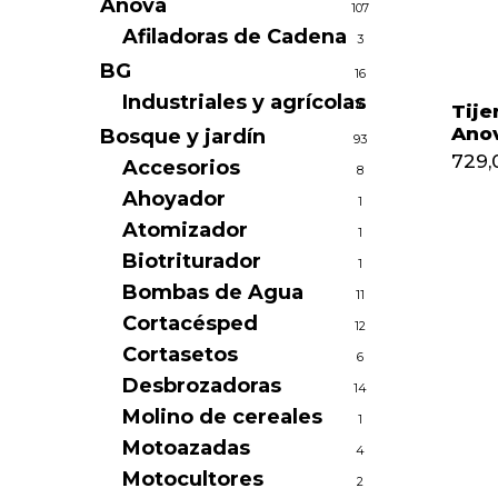
Anova
107
Afiladoras de Cadena
3
BG
16
Industriales y agrícolas
16
Tije
Ano
Bosque y jardín
93
729,
Accesorios
8
Ahoyador
1
Atomizador
1
Biotriturador
1
Bombas de Agua
11
Cortacésped
12
Cortasetos
6
Desbrozadoras
14
Molino de cereales
1
Motoazadas
4
Motocultores
2