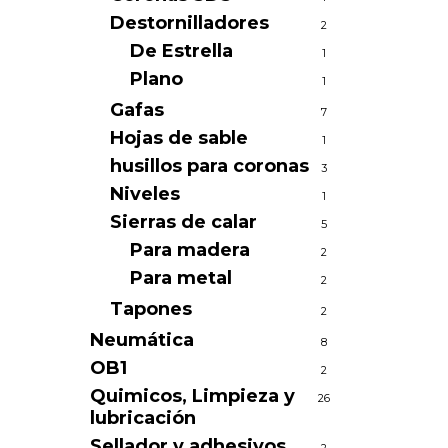
Destornilladores
2
De Estrella
1
Plano
1
Gafas
7
Hojas de sable
1
husillos para coronas
3
Niveles
1
Sierras de calar
5
Para madera
2
Para metal
2
Tapones
2
Neumática
8
OB1
2
Quimicos, Limpieza y
26
lubricación
Sellador y adhesivos