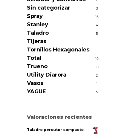
2
Sin categorizar
3
Spray
16
Stanley
4
Taladro
5
Tijeras
1
Tornillos Hexagonales
1
Total
10
Trueno
10
Utility Diarora
2
Vasos
1
YAGUE
5
Valoraciones recientes
Taladro percutor compacto