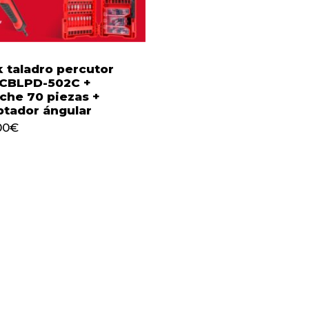
 taladro percutor
 CBLPD-502C +
che 70 piezas +
tador ángular
00
€
,00
€