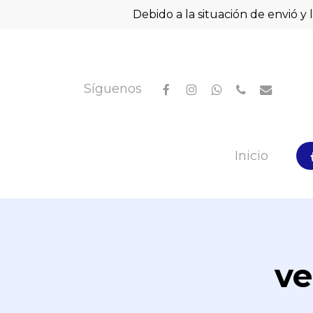
Skip
Debido a la situación de envió y 
to
main
content
facebook
instagram
whatsapp
phone
email
Síguenos
Hit enter to search or ESC to close
Inicio
ve