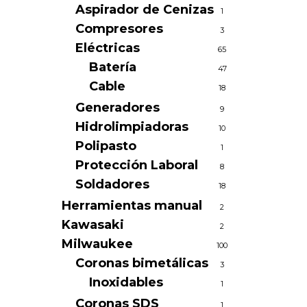
Aspirador de Cenizas
1
Compresores
3
Eléctricas
65
Batería
47
Cable
18
Generadores
9
Hidrolimpiadoras
10
Polipasto
1
Protección Laboral
8
Soldadores
18
Herramientas manual
2
Kawasaki
2
Milwaukee
100
Coronas bimetálicas
3
Inoxidables
1
Coronas SDS
1