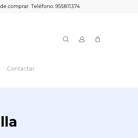
es de comprar. Teléfono: 955811374
Close
search
account
Cart
Contactar
lla