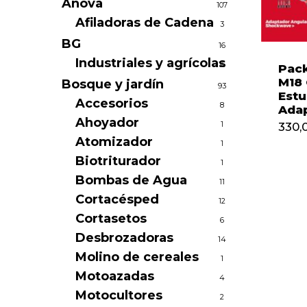
Anova
107
Afiladoras de Cadena
3
BG
16
Industriales y agrícolas
16
Pack
M18
Bosque y jardín
93
Estu
Accesorios
8
Adap
Ahoyador
1
330,
330
Atomizador
1
Biotriturador
1
Bombas de Agua
11
Cortacésped
12
Cortasetos
6
Desbrozadoras
14
Molino de cereales
1
Motoazadas
4
Motocultores
2