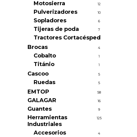
Motosierra
12
Pulverizadores
10
Sopladores
6
Tijeras de poda
7
Tractores Cortacésped
1
Brocas
4
Cobalto
1
Titánio
1
Cascoo
5
Ruedas
5
EMTOP
58
GALAGAR
16
Guantes
9
Herramientas
125
Industriales
Accesorios
4