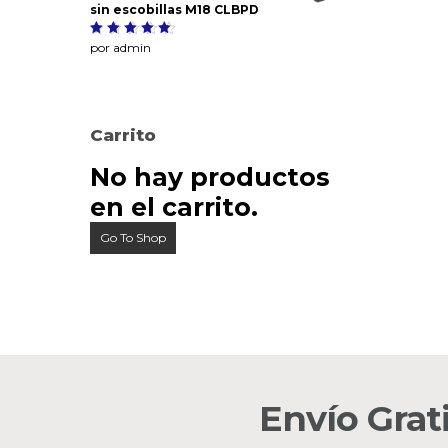
sin escobillas M18 CLBPD
Valorado
por admin
5
con
de
5
Carrito
No hay productos
en el carrito.
Go To Shop
Envío Grat