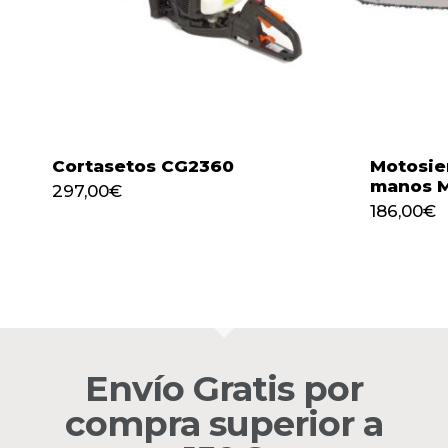
Cortasetos CG2360
Motosie
manos 
297,00
€
297,00
€
186,00
€
186,00
€
Envío Gratis por
compra superior a