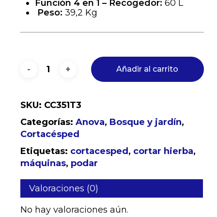
Función 4 en 1 – Recogedor:
60 L
Peso:
39,2 Kg
Añadir al carrito
SKU:
CC351T3
Categorías:
Anova
,
Bosque y jardín
,
Cortacésped
Etiquetas:
cortacesped
,
cortar hierba
,
máquinas
,
podar
No hay productos en el
Valoraciones (0)
carrito.
No hay valoraciones aún.