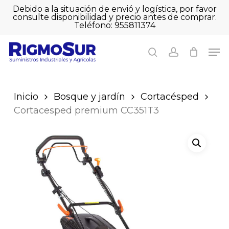
Skip
Debido a la situación de envió y logística, por favor
to
consulte disponibilidad y precio antes de comprar.
Close
Cart
main
Sé el primero en
Teléfono: 955811374
Close
Cart
content
valorar
Men
Men
“Cortacesped
search
account
premium CC351T3”
Debes
acceder
para publicar
Inicio
Bosque y jardín
Cortacésped
una valoración.
Cortacesped premium CC351T3