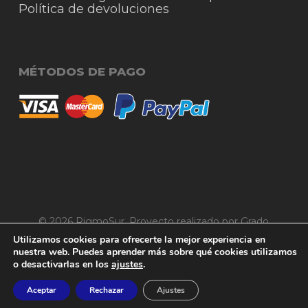
Política de devoluciones
MÉTODOS DE PAGO
© 2026 RigmoSur. Proyecto realizado por Grado
Subtotal:
Creativo
Agencia de Publicidad
0,00
€
Utilizamos cookies para ofrecerte la mejor experiencia en
nuestra web. Puedes aprender más sobre qué cookies utilizamos
o desactivarlas en los
ajustes
.
facebook
instagram
whatsapp
phone
email
Ver carrito
Finalizar compra
Aceptar
Rechazar
Ajustes