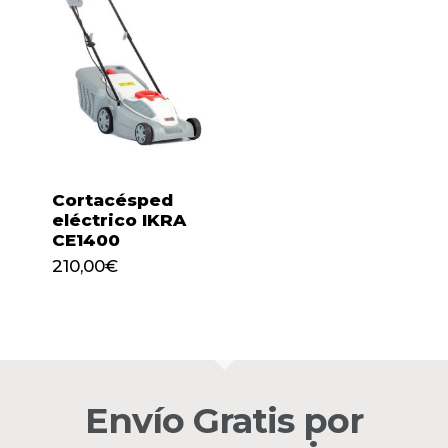
Cortacésped
eléctrico IKRA
CE1400
210,00
€
210,00
€
No hay productos en el
carrito.
Envío Gratis por