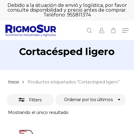
Skip
Debido a la situación de envió y logística, por favor
to
consulte disponibilidad y precio antes de comprar.
Close
Close
Cart
main
Teléfono: 955811374
Filters
Close
Cart
content
Men
Men
search
account
Cortacésped ligero
Inicio
Productos etiquetados “Cortacésped ligero”
Ordenar por los últimos
Filters
Mostrando el único resultado