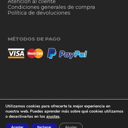
Atención al cliente
Condiciones generales de compra
Política de devoluciones
MÉTODOS DE PAGO
© 2026 RigmoSur. Proyecto realizado por Grado
Subtotal:
0,00
€
Utilizamos cookies para ofrecerte la mejor experiencia en
Creativo
Agencia de Publicidad
nuestra web. Puedes aprender más sobre qué cookies utilizamos
o desactivarlas en los
ajustes
.
Ver carrito
Finalizar compra
facebook
instagram
whatsapp
phone
email
Aceptar
Rechazar
Ajustes