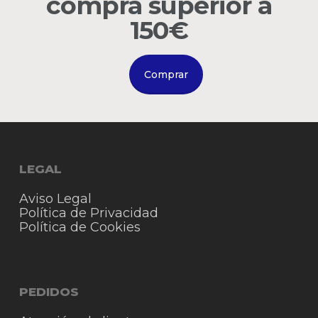
compra superior a
Go to shop
150€
Comprar
LEGAL
Aviso Legal
Política de Privacidad
Política de Cookies
PEDIDOS