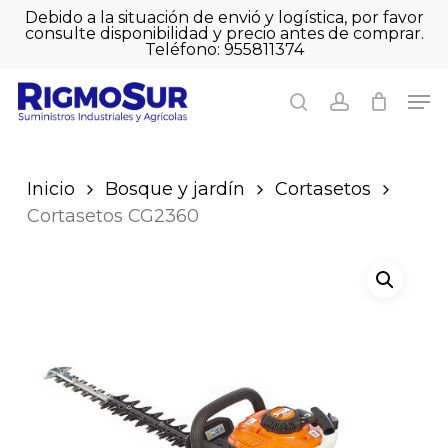
Skip
Debido a la situación de envió y logística, por favor
to
consulte disponibilidad y precio antes de comprar.
Close
Cart
main
Sé el primero en
Teléfono: 955811374
Close
Cart
content
valorar “Cortasetos
Men
Men
CG2360”
search
account
Debes
acceder
para publicar
una valoración.
Inicio
Bosque y jardín
Cortasetos
Cortasetos CG2360