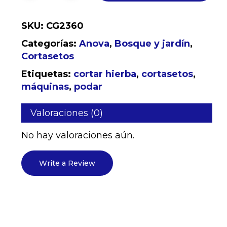
SKU:
CG2360
Categorías:
Anova
,
Bosque y jardín
,
Cortasetos
Etiquetas:
cortar hierba
,
cortasetos
,
máquinas
,
podar
Valoraciones (0)
No hay valoraciones aún.
No hay productos en el
carrito.
Write a Review
Go to shop