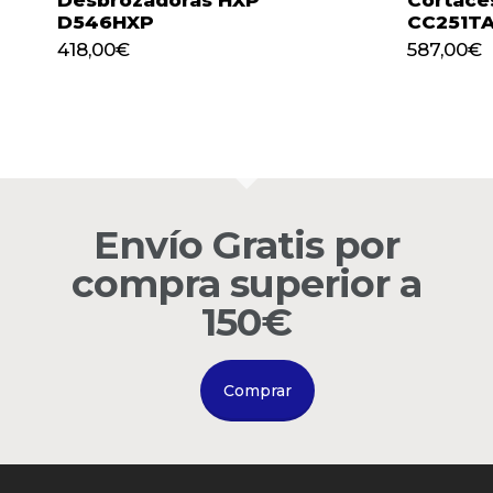
D546HXP
CC251T
418,00
€
587,00
€
418,00
€
587,00
€
Envío Gratis por
compra superior a
150€
Comprar