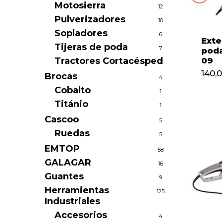
Motosierra
12
Pulverizadores
10
Sopladores
6
Exte
Tijeras de poda
7
pod
Tractores Cortacésped
09
1
140,
Brocas
4
Cobalto
1
Titánio
1
Cascoo
5
Ruedas
5
EMTOP
58
GALAGAR
16
Guantes
9
Herramientas
125
Industriales
Accesorios
4