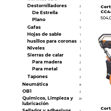
Destornilladores
Cor
2
CC4
De Estrella
1
504,
Plano
1
504
Gafas
7
Hojas de sable
1
husillos para coronas
3
Niveles
1
Sierras de calar
5
Para madera
2
Para metal
2
Tapones
2
Neumática
8
OB1
2
Quimicos, Limpieza y
26
lubricación
Cor
Sellador y adhesivos