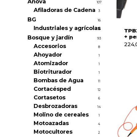
Anova
107
Afiladoras de Cadena
3
BG
16
Industriales y agrícolas
16
TPB2
+ pe
Bosque y jardín
93
224,
Accesorios
8
Ahoyador
1
Atomizador
1
Biotriturador
1
Bombas de Agua
11
Cortacésped
12
Cortasetos
6
Desbrozadoras
14
Molino de cereales
1
Motoazadas
4
Motocultores
2