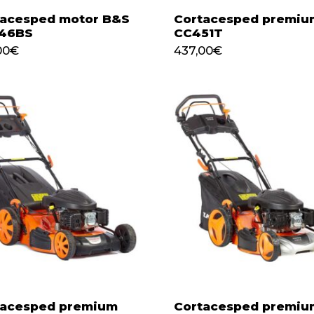
tacesped motor B&S
Cortacesped premiu
46BS
CC451T
437,00
€
00
€
437,00
€
,00
€
tacesped premium
Cortacesped premiu