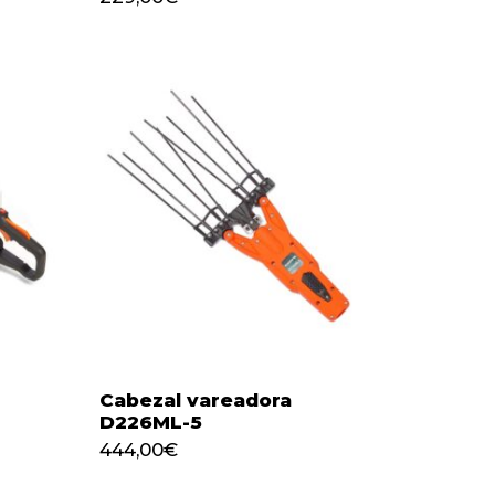
Cabezal vareadora
D226ML-5
444,00
€
444,00
€