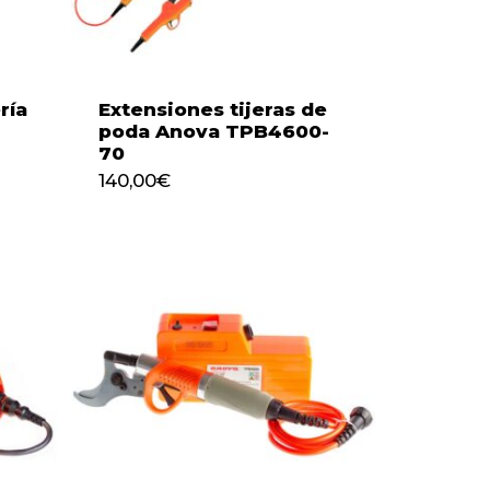
ría
Extensiones tijeras de
poda Anova TPB4600-
70
140,00
€
140,00
€