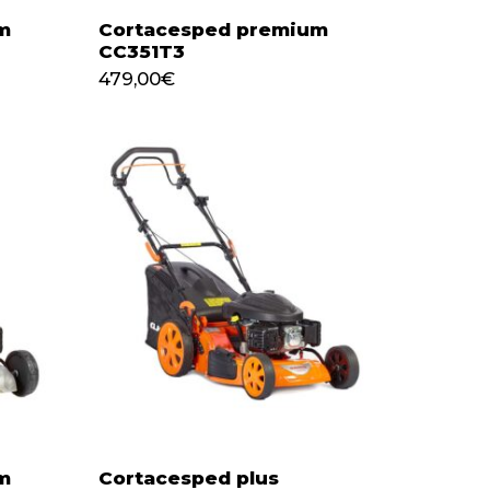
m
Cortacesped premium
CC351T3
479,00
€
479,00
€
m
Cortacesped plus