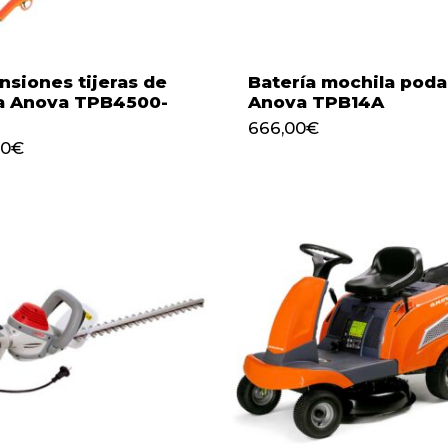
nsiones tijeras de
Batería mochila poda
a Anova TPB4500-
Anova TPB14A
666,00
€
140,00
€
666,00
€
00
€