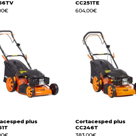
56TV
CC251TE
459,00
€
604,00
€
00
€
604,00
€
acesped plus
Cortacesped plus
51T
CC246T
433,00
€
383,00
€
00
€
383,00
€