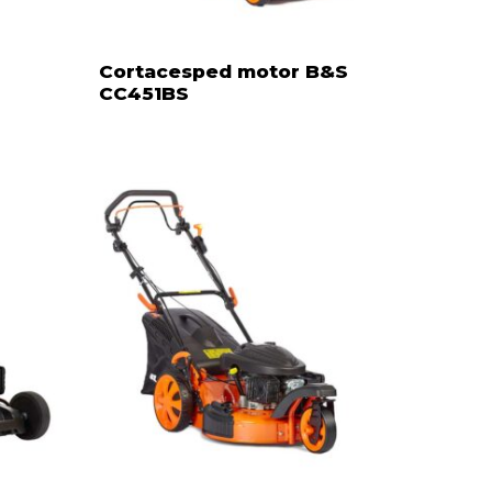
Cortacesped motor B&S
CC451BS
ay productos en el carrito.
Go to shop