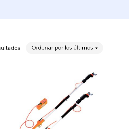
Ordenado
Ordenar por los últimos
sultados
por
los
últimos