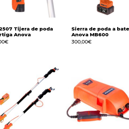
507 Tijera de poda
Sierra de poda a bate
rtiga Anova
Anova MB600
00
€
300,00
€
224,00
€
300,00
€