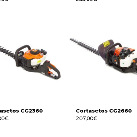
tasetos CG2360
Cortasetos CG2660
00
€
207,00
€
297,00
€
207,00
€