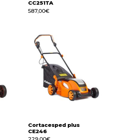
CC251TA
587,00
€
587,00
€
Cortacesped plus
CE246
229,00
€
229,00
€