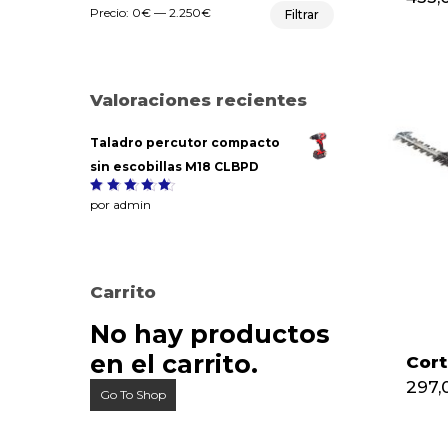
Precio
Precio
Precio:
0€
—
2.250€
Filtrar
mínimo
máximo
Valoraciones recientes
Taladro percutor compacto
sin escobillas M18 CLBPD
Valorado
por admin
5
con
de
5
Carrito
No hay productos
en el carrito.
Cor
297,
Go To Shop