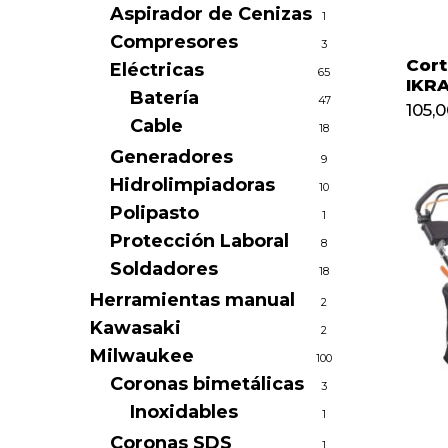
Aspirador de Cenizas
1
Compresores
3
Cort
Eléctricas
65
IKRA
Batería
47
105,
Cable
18
Generadores
9
Hidrolimpiadoras
10
Polipasto
1
Protección Laboral
8
Soldadores
18
Herramientas manual
2
Kawasaki
2
Milwaukee
100
Coronas bimetálicas
3
Inoxidables
1
Coronas SDS
1