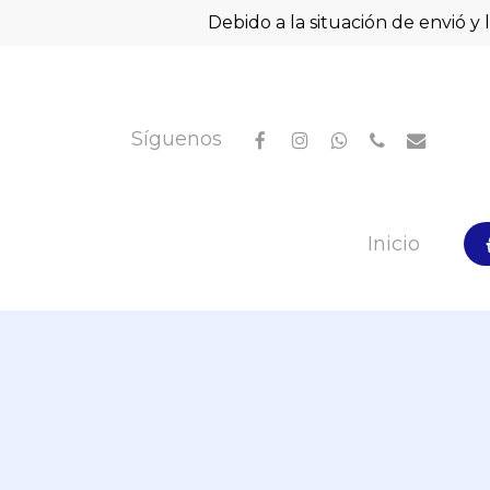
Skip
Debido a la situación de envió y 
to
main
content
facebook
instagram
whatsapp
phone
email
Síguenos
Hit enter to search or ESC to close
Inicio