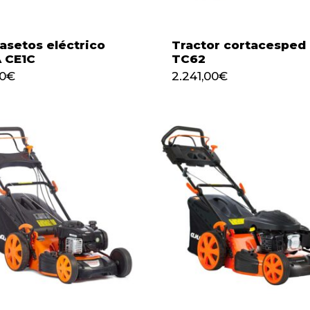
asetos eléctrico
Tractor cortacesped
 CE1C
TC62
105,00
€
2.241,00
€
00
€
2.241,00
€
No h