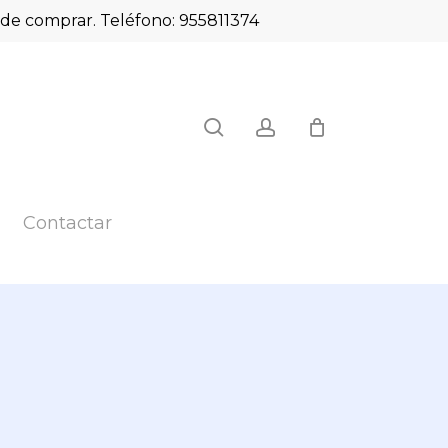
es de comprar. Teléfono: 955811374
Close
search
account
Cart
Contactar